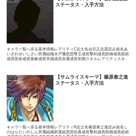
ステータス・入手方法
キャラ一覧へ戻る基本情報レアリティC志士名会沢正志斎読み仮名あ
いざわせいしさい所属組織水戸藩思想尊王成長撃剣成長防御成長銃術
成長医術成長俊敏成長学識成長命運成長初期スキルレアリティスキル
名スキル効果R影縫いの術・失医【補助スキル】次のターン...
【サムライスキーマ】篠原泰之進
ゲーム
ステータス・入手方法
キャラ一覧へ戻る基本情報レアリティR志士名篠原泰之進読み仮名し
のはらたいのしん所属組織新選組思想佐幕成長撃剣成長防御成長銃術