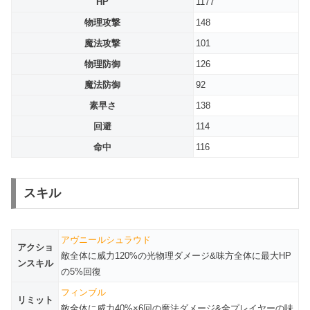
HP
1177
物理攻撃
148
魔法攻撃
101
物理防御
126
魔法防御
92
素早さ
138
回避
114
命中
116
スキル
アヴニールシュラウド
アクショ
敵全体に威力120%の光物理ダメージ&味方全体に最大HP
ンスキル
の5%回復
フィンブル
リミット
敵全体に威力40%×6回の魔法ダメージ&全プレイヤーの味