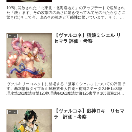
10/5に開放された「北東北・北海道地方」のアップデートで追加され
た「銃」まず、その攻撃力の高さに驚き使ってみてその当たらなさに
驚き(笑)そして今、改めその強さと可能性に驚いています。そう、銃
は強い。もう刀の時代は終わったのです。銃は灯箱を...
【ヴァルコネ】猫娘ミシェル リ
ゲーム
セマラ 評価・考察
ヴァルキリーコネクトに登場する「猫娘ミシェル」についての評価で
す。基本情報タイプ近距離種族亜人性別♀初期ステータスHP1503物
理攻撃192魔法攻撃120物理防御162魔法防御126素早さ183回避134命
中122スキルアクションスキルフェ...
【ヴァルコネ】戯神ロキ リセマ
ゲーム
ラ 評価・考察