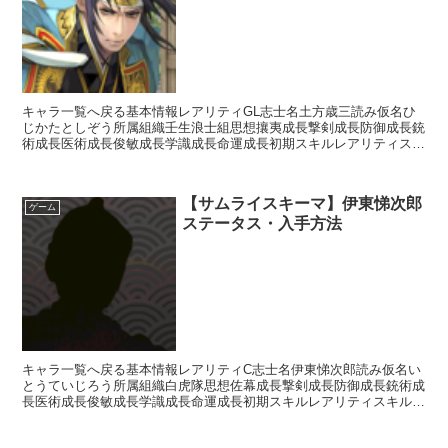
キャラ一覧へ戻る基本情報レアリティGL志士名土方歳三読み仮名ひ
じかたとしぞう所属組織壬生浪士組思想攘夷成長撃剣成長防御成長銃
術成長医術成長俊敏成長学識成長命運成長初期スキルレアリティスキ
ル名スキル効果L天然理心流【常時】相手の思想が「尊王」...
【サムライスキーマ】伊東悌次郎
ゲーム
ステータス・入手方法
キャラ一覧へ戻る基本情報レアリティC志士名伊東悌次郎読み仮名い
とうていじろう所属組織白虎隊思想佐幕成長撃剣成長防御成長銃術成
長医術成長俊敏成長学識成長命運成長初期スキルレアリティスキル名
スキル効果R影縫いの術・失医【補助スキル】次のターン終...