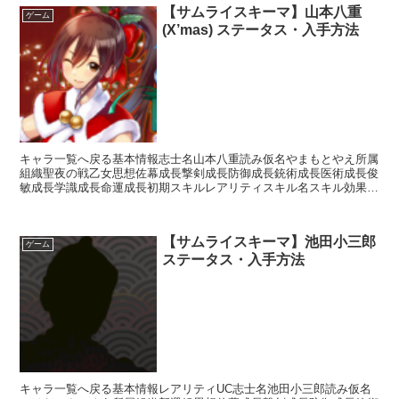
【サムライスキーマ】山本八重
ゲーム
(X’mas) ステータス・入手方法
キャラ一覧へ戻る基本情報志士名山本八重読み仮名やまもとやえ所属
組織聖夜の戦乙女思想佐幕成長撃剣成長防御成長銃術成長医術成長俊
敏成長学識成長命運成長初期スキルレアリティスキル名スキル効果L
高島流・先制射撃【先制】銃装備時敵1人に先制攻撃(発動...
【サムライスキーマ】池田小三郎
ゲーム
ステータス・入手方法
キャラ一覧へ戻る基本情報レアリティUC志士名池田小三郎読み仮名