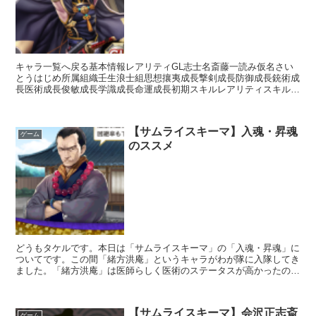
キャラ一覧へ戻る基本情報レアリティGL志士名斎藤一読み仮名さい
とうはじめ所属組織壬生浪士組思想攘夷成長撃剣成長防御成長銃術成
長医術成長俊敏成長学識成長命運成長初期スキルレアリティスキル名
スキル効果L無外流【常時】相手の思想が「開明」の場合攻...
【サムライスキーマ】入魂・昇魂
ゲーム
のススメ
どうもタケルです。本日は「サムライスキーマ」の「入魂・昇魂」に
ついてです。この間「緒方洪庵」というキャラがわが隊に入隊してき
ました。「緒方洪庵」は医師らしく医術のステータスが高かったの
で、"おっ遂にヒーラー加入かぁ"と喜んでいたのですが。。...
【サムライスキーマ】会沢正志斎
ゲーム