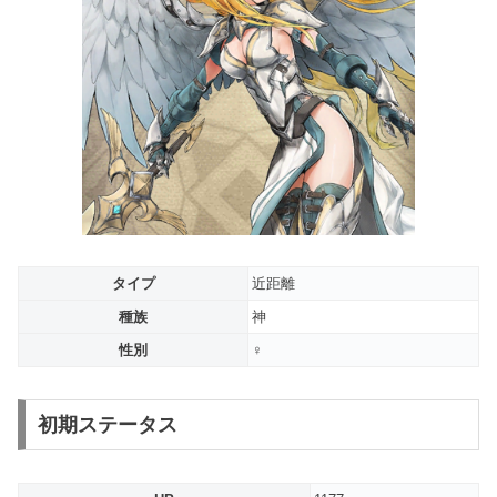
タイプ
近距離
種族
神
性別
♀
初期ステータス