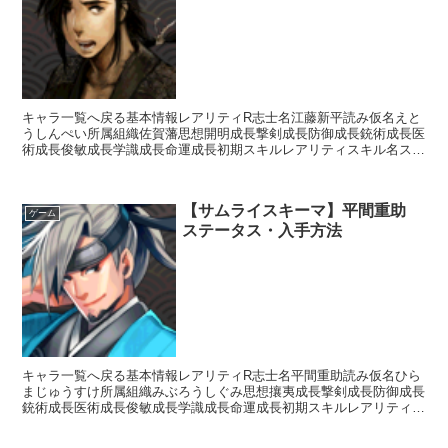
キャラ一覧へ戻る基本情報レアリティR志士名江藤新平読み仮名えと
うしんぺい所属組織佐賀藩思想開明成長撃剣成長防御成長銃術成長医
術成長俊敏成長学識成長命運成長初期スキルレアリティスキル名スキ
ル効果C医学の心得【常時】回復スキルの効果+10%UC...
【サムライスキーマ】平間重助
ゲーム
ステータス・入手方法
キャラ一覧へ戻る基本情報レアリティR志士名平間重助読み仮名ひら
まじゅうすけ所属組織みぶろうしぐみ思想攘夷成長撃剣成長防御成長
銃術成長医術成長俊敏成長学識成長命運成長初期スキルレアリティス
キル名スキル効果UC神道無念流【常時】相手の思想が「攘...