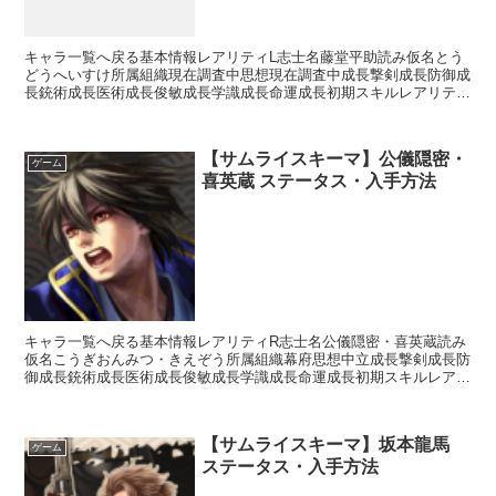
キャラ一覧へ戻る基本情報レアリティL志士名藤堂平助読み仮名とう
どうへいすけ所属組織現在調査中思想現在調査中成長撃剣成長防御成
長銃術成長医術成長俊敏成長学識成長命運成長初期スキルレアリティ
スキル名スキル効果※現在調査中入手方法ガチャ白金ガチャ...
【サムライスキーマ】公儀隠密・
ゲーム
喜英蔵 ステータス・入手方法
キャラ一覧へ戻る基本情報レアリティR志士名公儀隠密・喜英蔵読み
仮名こうぎおんみつ・きえぞう所属組織幕府思想中立成長撃剣成長防
御成長銃術成長医術成長俊敏成長学識成長命運成長初期スキルレアリ
ティスキル名スキル効果C神道無念流【常時】相手の思想が...
【サムライスキーマ】坂本龍馬
ゲーム
ステータス・入手方法