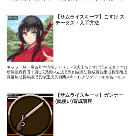
攻撃力が更新されていくんですが(笑)それ...
【サムライスキーマ】こすけ ス
ゲーム
テータス・入手方法
キャラ一覧へ戻る基本情報レアリティR志士名こすけ読み仮名こすけ
所属組織真田十勇士?思想中立成長撃剣成長防御成長銃術成長医術成
長俊敏成長学識成長命運成長初期スキルレアリティスキル名スキル効
果C桜花乱舞【攻撃スキル】槍装備時通常威力で敵全体を攻...
【サムライスキーマ】ガンナー
ゲーム
(銃使い)育成講座