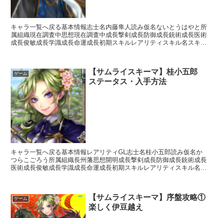
キャラ一覧へ戻る基本情報志士名内藤隼人読み仮名ないとうはやと所
属組織現在調査中思想現在調査中成長撃剣成長防御成長銃術成長医術
成長俊敏成長学識成長命運成長初期スキルレアリティスキル名スキル
効果L隼の構え【常時】攻撃力+10%攻撃回数+2受ける...
【サムライスキーマ】桂小五郎
ゲーム
ステータス・入手方法
キャラ一覧へ戻る基本情報レアリティGL志士名桂小五郎読み仮名か
つらこごろう所属組織長州藩思想開明成長撃剣成長防御成長銃術成長
医術成長俊敏成長学識成長命運成長初期スキルレアリティスキル名ス
キル効果L神明流【常時】相手の思想が「尊王」の場合攻撃...
【サムライスキーマ】序盤攻略①
ゲーム
楽しく伊豆越え