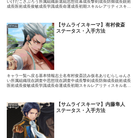
いけだこさぶろう所属組織新選組思想佐幕成長撃剣成長防御成長銃術
成長医術成長俊敏成長学識成長命運成長初期スキルレアリティスキル
名スキル効果R影縫いの術・溶防【補助スキル】次のターン...
【サムライスキーマ】有村俊斎
ゲーム
ステータス・入手方法
キャラ一覧へ戻る基本情報志士名有村俊斎読み仮名ありむらしゅんさ
い所属組織現在調査中思想現在調査中成長撃剣成長防御成長銃術成長
医術成長俊敏成長学識成長命運成長初期スキルレアリティスキル名ス
キル効果SR自顕流【常時】相手の思想が「開明」の場合攻...
【サムライスキーマ】内藤隼人
ゲーム
ステータス・入手方法