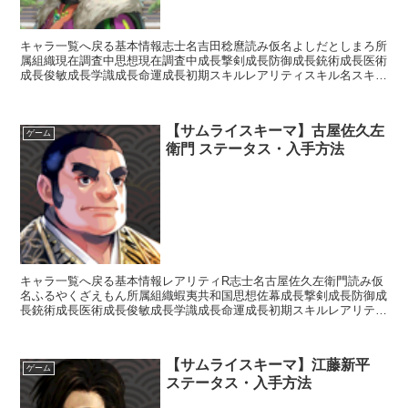
キャラ一覧へ戻る基本情報志士名吉田稔麿読み仮名よしだとしまろ所
属組織現在調査中思想現在調査中成長撃剣成長防御成長銃術成長医術
成長俊敏成長学識成長命運成長初期スキルレアリティスキル名スキル
効果※現在調査中入手方法ガチャ白金ガチャ○金ガチャ○銀...
【サムライスキーマ】古屋佐久左
ゲーム
衛門 ステータス・入手方法
キャラ一覧へ戻る基本情報レアリティR志士名古屋佐久左衛門読み仮
名ふるやくざえもん所属組織蝦夷共和国思想佐幕成長撃剣成長防御成
長銃術成長医術成長俊敏成長学識成長命運成長初期スキルレアリティ
スキル名スキル効果UC異端【補助スキル】スキルの再使用...
【サムライスキーマ】江藤新平
ゲーム
ステータス・入手方法