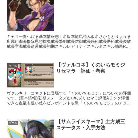
キャラ一覧へ戻る基本情報志士名坂本龍馬読み仮名さかもとりょうま
所属組織海援隊思想攘夷成長撃剣成長防御成長銃術成長医術成長俊敏
成長学識成長命運成長初期スキルレアリティスキル名スキル効果R龍
馬流銃技・一【常時】銃装備時攻撃回数+2命中+10攻撃...
【ヴァルコネ】くのいちモミジ
ゲーム
リセマラ 評価・考察
ヴァルキリーコネクトに登場する「くのいちモミジ」についての評価
です。(基本情報)(初期ステータス)(スキル)リセマラ評価Aランク評価
できる点最も遠い敵をピンポイント攻撃「くのいちモミジ」のアクシ
ョンスキル「忍法・夢双空蝉」は最も遠い敵に対し...
【サムライスキーマ】土方歳三
ゲーム
ステータス・入手方法