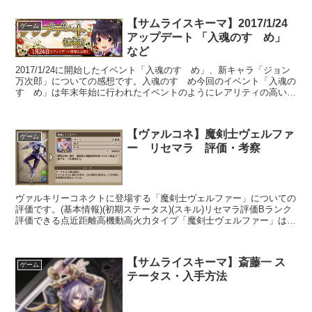
【サムライスキーマ】2017/1/24
ゲーム
アップデート 「入魂のすゝめ」
など
2017/1/24に開始したイベント「入魂のすゝめ」、新キャラ「ジョン
万次郎」についての感想です。入魂のすゝめ今回のイベント「入魂の
すゝめ」は年末年始に行われたイベントのようにレアリティの高い新
キャラをゲットするタイプではなく入魂用の良スキ...
【ヴァルコネ】魔剣士ヴェルファ
ゲーム
ー リセマラ 評価・考察
ヴァルキリーコネクトに登場する「魔剣士ヴェルファー」についての
評価です。(基本情報)(初期ステータス)(スキル)リセマラ評価Bランク
評価できる点近距離高機動高火力タイプ「魔剣士ヴェルファー」は素
早さと攻撃力が高い為、近距離ながら総合的な攻撃...
【サムライスキーマ】斎藤一 ス
ゲーム
テータス・入手方法