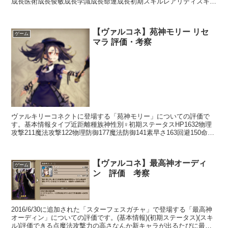
成長医術成長俊敏成長学識成長命運成長初期スキルレアリティスキル
名スキル効果UC種田流槍術【常時】相手の思想が「混沌」...
【ヴァルコネ】苑神モリー リセ
ゲーム
マラ 評価・考察
ヴァルキリーコネクトに登場する「苑神モリー」についての評価で
す。基本情報タイプ近距離種族神性別♀初期ステータスHP1632物理
攻撃211魔法攻撃122物理防御177魔法防御141素早さ163回避150命中
145スキルアクションスキルフルスイ...
【ヴァルコネ】最高神オーディ
ゲーム
ン 評価 考察
2016/6/30に追加された「スターフェスガチャ」で登場する「最高神
オーディン」についての評価です。(基本情報)(初期ステータス)(スキ
ル)評価できる点魔法攻撃力の高さなんか新キャラが出るたびに最高