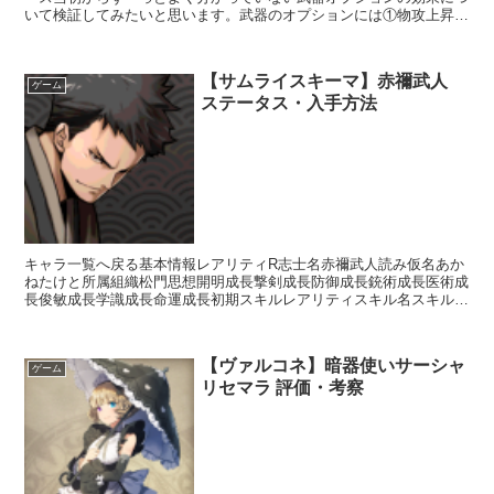
いて検証してみたいと思います。武器のオプションには①物攻上昇②
連撃の心得③会心の心得の3種類があります。しかし、正直...
【サムライスキーマ】赤禰武人
ゲーム
ステータス・入手方法
キャラ一覧へ戻る基本情報レアリティR志士名赤禰武人読み仮名あか
ねたけと所属組織松門思想開明成長撃剣成長防御成長銃術成長医術成
長俊敏成長学識成長命運成長初期スキルレアリティスキル名スキル効
果C医学の心得【常時】回復スキルの効果+10%C小太刀...
【ヴァルコネ】暗器使いサーシャ
ゲーム
リセマラ 評価・考察