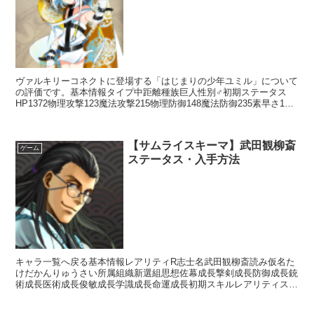
ヴァルキリーコネクトに登場する「はじまりの少年ユミル」について
の評価です。基本情報タイプ中距離種族巨人性別♂初期ステータス
HP1372物理攻撃123魔法攻撃215物理防御148魔法防御235素早さ176
回避137命中156スキルアクションス...
【サムライスキーマ】武田観柳斎
ゲーム
ステータス・入手方法
キャラ一覧へ戻る基本情報レアリティR志士名武田観柳斎読み仮名た
けだかんりゅうさい所属組織新選組思想佐幕成長撃剣成長防御成長銃
術成長医術成長俊敏成長学識成長命運成長初期スキルレアリティスキ
ル名スキル効果UC神道無念流【常時】相手の思想が「攘夷...