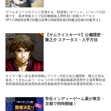
ヴァルキリーコネクトに登場する「暗器使いサーシャ」についての評
価です。基本情報タイプ近距離種族人間性別♀初期ステータス
HP1718物理攻撃230魔法攻撃126物理防御189魔法防御156素早さ154
回避136命中133スキルアクションスキル...
【サムライスキーマ】公儀隠密・
ゲーム
隆之介 ステータス・入手方法
キャラ一覧へ戻る基本情報レアリティR志士名公儀隠密・隆之介読み
仮名こうぎおんみつ・りゅうのすけ所属組織幕府思想中立成長撃剣成
長防御成長銃術成長医術成長俊敏成長学識成長命運成長初期スキルレ
アリティスキル名スキル効果C小野派一刀流【常時】相手の...
学生インディーゲーム展が東京・
ゲーム
京都で同時開催！