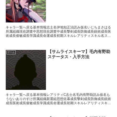
キャラ一覧へ戻る基本情報志士名伊地知正治読み仮名いじちまさはる
所属組織現在調査中思想現在調査中成長撃剣成長防御成長銃術成長医
術成長俊敏成長学識成長命運成長初期スキルレアリティスキル名スキ
ル効果※現在調査中入手方法ガチャ金ガチャ×銀ガチャ×金...
【サムライスキーマ】毛内有野助
ゲーム
ステータス・入手方法
キャラ一覧へ戻る基本情報レアリティC志士名毛内有野助読み仮名も
うないありのすけ所属組織新選組思想佐幕成長撃剣成長防御成長銃術
成長医術成長俊敏成長学識成長命運成長初期スキルレアリティスキル
名スキル効果R影縫いの術・破剣【補助スキル】次のターン...