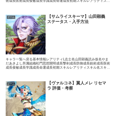
術成長医術成長俊敏成長学識成長命運成長初期スキルレアリティスキ
ル名スキル効果R影縫いの術・破剣【補助スキル】次のター...
【サムライスキーマ】山田顕義
ゲーム
ステータス・入手方法
キャラ一覧へ戻る基本情報レアリティL志士名山田顕義読み仮名やま
だあきよし所属組織松門思想開明成長撃剣成長防御成長銃術成長医術
成長俊敏成長学識成長命運成長初期スキルレアリティスキル名スキル
効果SR種田流槍術【常時】相手の思想が「混沌」の場合攻...
【ヴァルコネ】翼人メレ リセマ
ゲーム
ラ 評価・考察