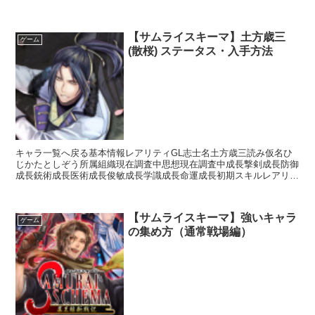
スキル名スキル効果※現在調査中入手方法ガチャ白金ガチャ...
【サムライスキーマ】土方歳三
ゲーム
(散桜) ステータス・入手方法
キャラ一覧へ戻る基本情報レアリティGL志士名土方歳三読み仮名ひ
じかたとしぞう所属組織現在調査中思想現在調査中成長撃剣成長防御
成長銃術成長医術成長俊敏成長学識成長命運成長初期スキルレアリテ
ィスキル名スキル効果R不撓不屈【常時】刀装備時攻撃力+...
【サムライスキーマ】強いキャラ
ゲーム
の集め方（通常戦場編）