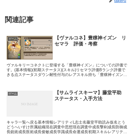
takeru
関連記事
【ヴァルコネ】豊穣神イズン リ
ゲーム
セマラ 評価・考察
ヴァルキリーコネクトに登場する「豊穣神イズン」についての評価で
す。(基本情報)(初期ステータス)(スキル)リセマラ評価Bランク評価で
きる点ステータスダウン耐性付与のレアスキル持ち「豊穣神イズン」
のアクションスキル「アウルム・ポム・ポム」は味...
【サムライスキーマ】藤堂平助
ゲーム
ステータス・入手方法
キャラ一覧へ戻る基本情報レアリティL志士名藤堂平助読み仮名とう
どうへいすけ所属組織現在調査中思想現在調査中成長撃剣成長防御成
長銃術成長医術成長俊敏成長学識成長命運成長初期スキルレアリティ