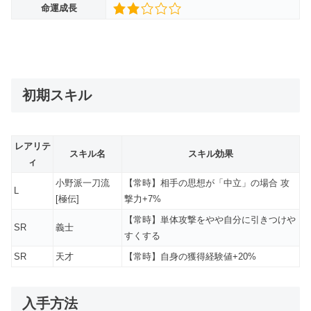
命運成長
初期スキル
レアリテ
スキル名
スキル効果
ィ
小野派一刀流
【常時】相手の思想が「中立」の場合 攻
L
[極伝]
撃力+7%
【常時】単体攻撃をやや自分に引きつけや
SR
義士
すくする
SR
天才
【常時】自身の獲得経験値+20%
入手方法