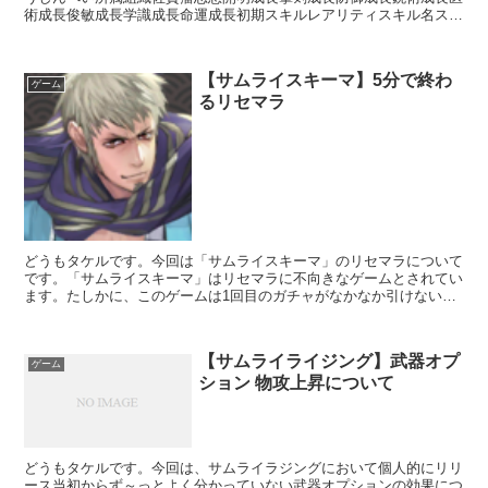
術成長俊敏成長学識成長命運成長初期スキルレアリティスキル名スキ
ル効果C医学の心得【常時】回復スキルの効果+10%UC...
【サムライスキーマ】5分で終わ
ゲーム
るリセマラ
どうもタケルです。今回は「サムライスキーマ」のリセマラについて
です。「サムライスキーマ」はリセマラに不向きなゲームとされてい
ます。たしかに、このゲームは1回目のガチャがなかなか引けない。
でも、実はこのゲーム、簡単にできるリセマラ方法があった...
【サムライライジング】武器オプ
ゲーム
ション 物攻上昇について
どうもタケルです。今回は、サムライラジングにおいて個人的にリリ
ース当初からず～っとよく分かっていない武器オプションの効果につ