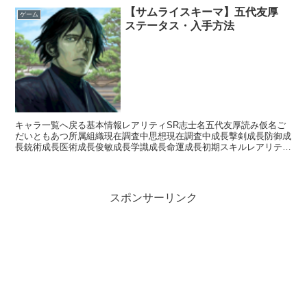
【サムライスキーマ】五代友厚
ゲーム
ステータス・入手方法
キャラ一覧へ戻る基本情報レアリティSR志士名五代友厚読み仮名ご
だいともあつ所属組織現在調査中思想現在調査中成長撃剣成長防御成
長銃術成長医術成長俊敏成長学識成長命運成長初期スキルレアリティ
スキル名スキル効果※現在調査中入手方法ガチャ白金ガチャ...
スポンサーリンク