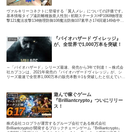
ヴァルキリーコネクトに登場する「翼人メレ」についての評価です。
基本情報タイプ遠距離種族亜人性別♀初期ステータスHP1068物理攻
撃121魔法攻撃134物理防御108魔法防御107素早さ174回避149命中
119スキルアクションスキルビバーチ...
『バイオハザード ヴィレッジ』
ゲーム
が、全世界で1,000万本を突破！
～「バイオハザード」シリーズ最速、発売から3年で到達！～株式会
社カプコンは、2021年発売の『バイオハザードヴィレッジ』が、シ
リーズ最速で全世界1,000万本の販売本数※1を突破したと伝えていま
す。『バイオハザードヴィレッジ』は、バラエティ...
遊んで稼ぐゲーム
ゲーム
『Brilliantcrypto』ついにリリー
ス！
株式会社コロプラが運営するグループ会社である株式会社
Brilliantcryptoが開発するブロックチェーンゲーム『Brilliantcrypto』