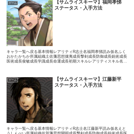
【サムライスキーマ】福岡孝悌
ゲーム
ステータス・入手方法
キャラ一覧へ戻る基本情報レアリティR志士名福岡孝悌読み仮名ふく
おかたかちか所属組織土佐藩思想攘夷成長撃剣成長防御成長銃術成長
医術成長俊敏成長学識成長命運成長初期スキルレアリティスキル名ス
キル効果UC大石神影流【常時】相手の思想が「中立」の場...
【サムライスキーマ】江藤新平
ゲーム
ステータス・入手方法
キャラ一覧へ戻る基本情報レアリティR志士名江藤新平読み仮名えと
うしんぺい所属組織佐賀藩思想開明成長撃剣成長防御成長銃術成長医