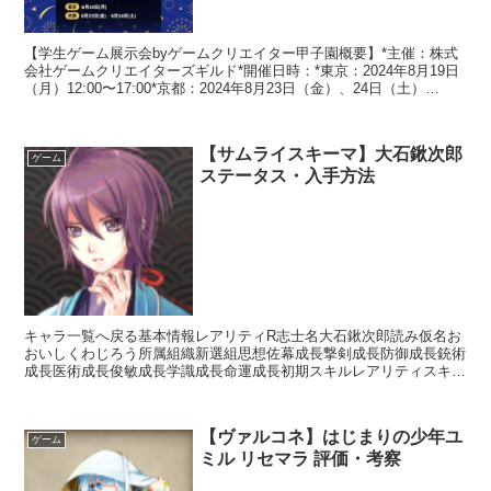
【学生ゲーム展示会byゲームクリエイター甲子園概要】*主催：株式
会社ゲームクリエイターズギルド*開催日時：*東京：2024年8月19日
（月）12:00〜17:00*京都：2024年8月23日（金）、24日（土）
13:00〜17:00*会場東...
【サムライスキーマ】大石鍬次郎
ゲーム
ステータス・入手方法
キャラ一覧へ戻る基本情報レアリティR志士名大石鍬次郎読み仮名お
おいしくわじろう所属組織新選組思想佐幕成長撃剣成長防御成長銃術
成長医術成長俊敏成長学識成長命運成長初期スキルレアリティスキル
名スキル効果UC小野派一刀流【常時】相手の思想が「中立...
【ヴァルコネ】はじまりの少年ユ
ゲーム
ミル リセマラ 評価・考察