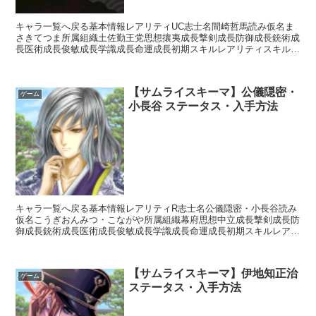
キャラ一覧へ戻る基本情報レアリティUC志士名間崎哲馬読み仮名ま
さきてつま所属組織土佐勤王党思想攘夷成長撃剣成長防御成長銃術成
長医術成長俊敏成長学識成長命運成長初期スキルレアリティスキル名
スキル効果R影縫いの術・泥足【補助スキル】次のターン終...
【サムライスキーマ】公儀隠密・
ゲーム
小長谷 ステータス・入手方法
キャラ一覧へ戻る基本情報レアリティR志士名公儀隠密・小長谷読み
仮名こうぎおんみつ・こながや所属組織幕府思想中立成長撃剣成長防
御成長銃術成長医術成長俊敏成長学識成長命運成長初期スキルレアリ
ティスキル名スキル効果UC種田流槍術【常時】相手の思想...
【サムライスキーマ】伊地知正治
ゲーム
ステータス・入手方法