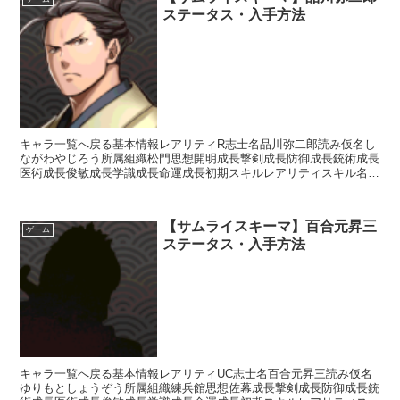
ステータス・入手方法
キャラ一覧へ戻る基本情報レアリティR志士名品川弥二郎読み仮名し
ながわやじろう所属組織松門思想開明成長撃剣成長防御成長銃術成長
医術成長俊敏成長学識成長命運成長初期スキルレアリティスキル名ス
キル効果C医学の心得【常時】回復スキルの効果+10%U...
【サムライスキーマ】百合元昇三
ゲーム
ステータス・入手方法
キャラ一覧へ戻る基本情報レアリティUC志士名百合元昇三読み仮名
ゆりもとしょうぞう所属組織練兵館思想佐幕成長撃剣成長防御成長銃