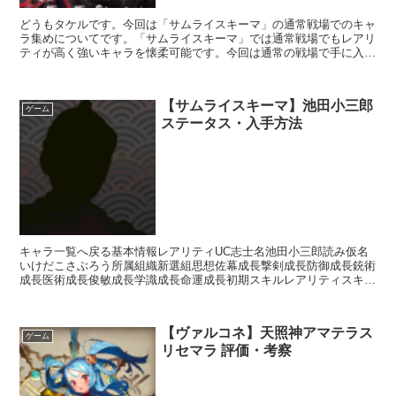
どうもタケルです。今回は「サムライスキーマ」の通常戦場でのキャ
ラ集めについてです。「サムライスキーマ」では通常戦場でもレアリ
ティが高く強いキャラを懐柔可能です。今回は通常の戦場で手に入る
レアリティがR以上のキャラ(志士)を各戦場毎にまとめて...
【サムライスキーマ】池田小三郎
ゲーム
ステータス・入手方法
キャラ一覧へ戻る基本情報レアリティUC志士名池田小三郎読み仮名
いけだこさぶろう所属組織新選組思想佐幕成長撃剣成長防御成長銃術
成長医術成長俊敏成長学識成長命運成長初期スキルレアリティスキル
名スキル効果R影縫いの術・溶防【補助スキル】次のターン...
【ヴァルコネ】天照神アマテラス
ゲーム
リセマラ 評価・考察