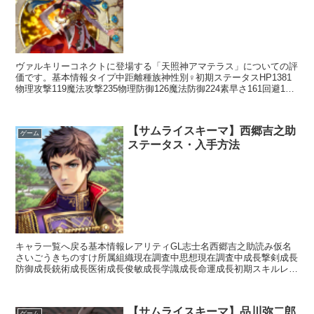
ヴァルキリーコネクトに登場する「天照神アマテラス」についての評
価です。基本情報タイプ中距離種族神性別♀初期ステータスHP1381
物理攻撃119魔法攻撃235物理防御126魔法防御224素早さ161回避120
命中172スキルアクションスキル日...
【サムライスキーマ】西郷吉之助
ゲーム
ステータス・入手方法
キャラ一覧へ戻る基本情報レアリティGL志士名西郷吉之助読み仮名
さいごうきちのすけ所属組織現在調査中思想現在調査中成長撃剣成長
防御成長銃術成長医術成長俊敏成長学識成長命運成長初期スキルレア
リティスキル名スキル効果L直真影流【常時】相手の思想が...
【サムライスキーマ】品川弥二郎
ゲーム