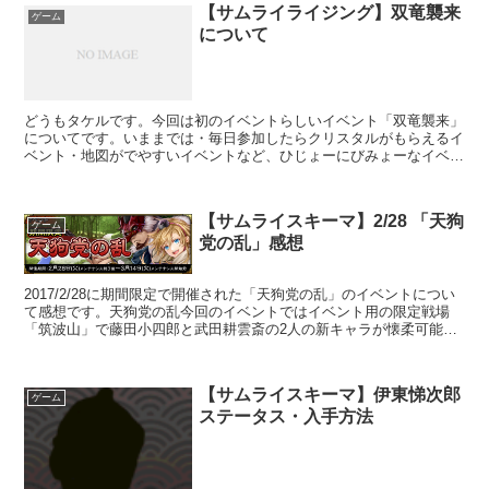
【サムライライジング】双竜襲来
ゲーム
について
どうもタケルです。今回は初のイベントらしいイベント「双竜襲来」
についてです。いままでは・毎日参加したらクリスタルがもらえるイ
ベント・地図がでやすいイベントなど、ひじょーにびみょーなイベン
トばっかりやっていたサムライですが今回は違います！専用...
【サムライスキーマ】2/28 「天狗
ゲーム
党の乱」感想
2017/2/28に期間限定で開催された「天狗党の乱」のイベントについ
て感想です。天狗党の乱今回のイベントではイベント用の限定戦場
「筑波山」で藤田小四郎と武田耕雲斎の2人の新キャラが懐柔可能で
す。今回の「筑波山」でも「寺田屋」と同様に最強難...
【サムライスキーマ】伊東悌次郎
ゲーム
ステータス・入手方法