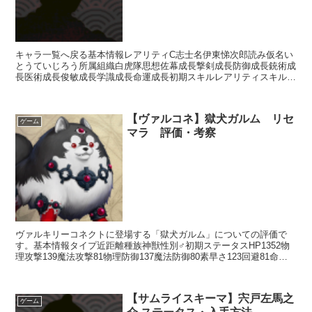
キャラ一覧へ戻る基本情報レアリティC志士名伊東悌次郎読み仮名い
とうていじろう所属組織白虎隊思想佐幕成長撃剣成長防御成長銃術成
長医術成長俊敏成長学識成長命運成長初期スキルレアリティスキル名
スキル効果R影縫いの術・失医【補助スキル】次のターン終...
【ヴァルコネ】獄犬ガルム リセ
ゲーム
マラ 評価・考察
ヴァルキリーコネクトに登場する「獄犬ガルム」についての評価で
す。基本情報タイプ近距離種族神獣性別♂初期ステータスHP1352物
理攻撃139魔法攻撃81物理防御137魔法防御80素早さ123回避81命中
101スキルアクションスキルカオティック...
【サムライスキーマ】宍戸左馬之
ゲーム