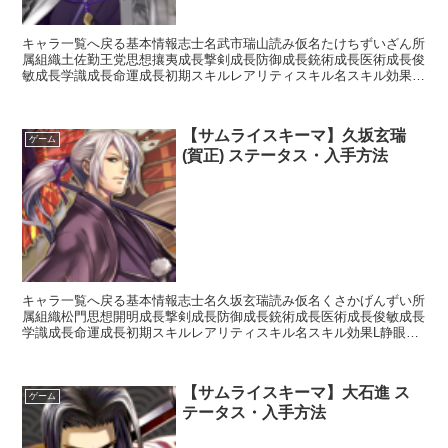
キャラ一覧へ戻る基本情報志士名武市瑞山読み仮名たけちずいざん所
属組織土佐勤王党思想攘夷成長撃剣成長防御成長銃術成長医術成長俊
敏成長学識成長命運成長初期スキルレアリティスキル名スキル効果R
大地を揺るがす一撃【攻撃】敵全体に通常威力で攻撃、たま...
【サムライスキーマ】久坂玄瑞
ゲーム
(賀正) ステータス・入手方法
キャラ一覧へ戻る基本情報志士名久坂玄瑞読み仮名くさかげんずい所
属組織松門思想開明成長撃剣成長防御成長銃術成長医術成長俊敏成長
学識成長命運成長初期スキルレアリティスキル名スキル効果L静眼
【常時】銃装備時攻撃力+5%命中+10L奇襲の番傘【先制...
【サムライスキーマ】大石進 ス
ゲーム
テータス・入手方法