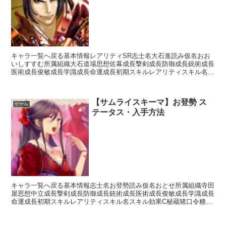
キャラ一覧へ戻る基本情報レアリティSR志士名大石進読み仮名おお
いしすすむ所属組織大石道場思想佐幕成長撃剣成長防御成長銃術成長
医術成長俊敏成長学識成長命運成長初期スキルレアリティスキル名ス
キル効果UC大石神影流【常時】相手の思想が「中立」の場...
【サムライスキーマ】お登勢 ス
ゲーム
テータス・入手方法
キャラ一覧へ戻る基本情報志士名お登勢読み仮名おとせ所属組織寺田
屋思想中立成長撃剣成長防御成長銃術成長医術成長俊敏成長学識成長
命運成長初期スキルレアリティスキル名スキル効果C秘蔵猪口令糖
【回復】自身の体力を回復する※現在調査中入手方法ガチャ白...