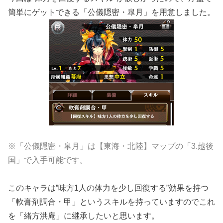
簡単にゲットできる「公儀隠密・皐月」を用意しました。
※「公儀隠密・皐月」は【東海・北陸】マップの「3.越後
国」で入手可能です。
このキャラは”味方1人の体力を少し回復する”効果を持つ
「軟膏剤調合・甲」というスキルを持っていますのでこれ
を「緒方洪庵」に継承したいと思います。