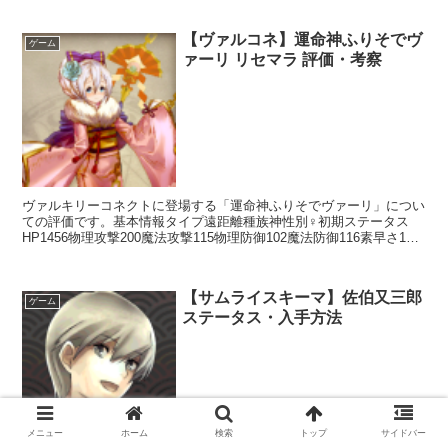
【ヴァルコネ】運命神ふりそでヴ
ゲーム
ァーリ リセマラ 評価・考察
ヴァルキリーコネクトに登場する「運命神ふりそでヴァーリ」につい
ての評価です。基本情報タイプ遠距離種族神性別♀初期ステータス
HP1456物理攻撃200魔法攻撃115物理防御102魔法防御116素早さ197
回避142命中173スキルアクションス...
【サムライスキーマ】佐伯又三郎
ゲーム
ステータス・入手方法
メニュー
ホーム
検索
トップ
サイドバー