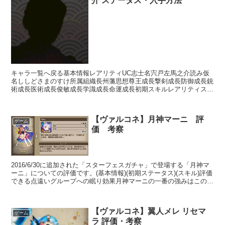
介 ステータス・入手方法
キャラ一覧へ戻る基本情報レアリティUC志士名宍戸左馬之介読み仮
名ししどさまのすけ所属組織長州藩思想尊王成長撃剣成長防御成長銃
術成長医術成長俊敏成長学識成長命運成長初期スキルレアリティスキ
ル名スキル効果R影縫いの術・泥足【補助スキル】次のター...
【ヴァルコネ】月神マーニ 評
ゲーム
価 考察
2016/6/30に追加された「スターフェスガチャ」で登場する「月神マ
ーニ」についての評価です。(基本情報)(初期ステータス)(スキル)評価
できる点遠いグループへの眠り効果月神マーニの一番の強みはこの
「遠いグループへの眠り効果」をもったアク...
【ヴァルコネ】翼人メレ リセマ
ゲーム
ラ 評価・考察