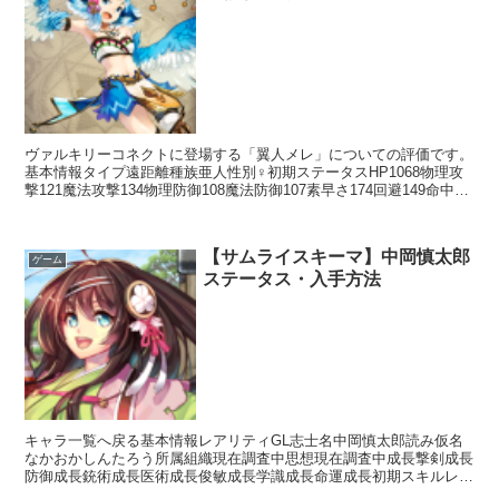
ヴァルキリーコネクトに登場する「翼人メレ」についての評価です。
基本情報タイプ遠距離種族亜人性別♀初期ステータスHP1068物理攻
撃121魔法攻撃134物理防御108魔法防御107素早さ174回避149命中
119スキルアクションスキルビバーチ...
【サムライスキーマ】中岡慎太郎
ゲーム
ステータス・入手方法
キャラ一覧へ戻る基本情報レアリティGL志士名中岡慎太郎読み仮名
なかおかしんたろう所属組織現在調査中思想現在調査中成長撃剣成長
防御成長銃術成長医術成長俊敏成長学識成長命運成長初期スキルレア
リティスキル名スキル効果L小野派一刀流【常時】相手の思...