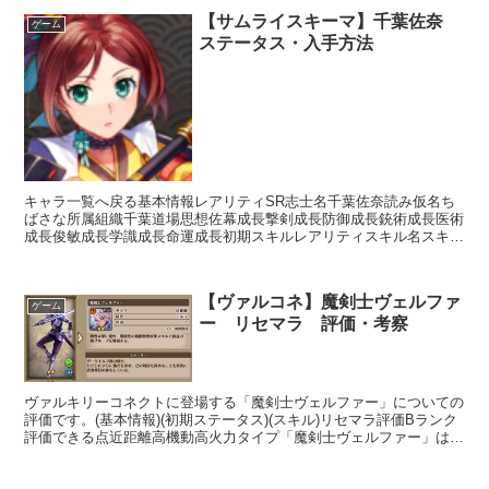
【サムライスキーマ】千葉佐奈
ゲーム
ステータス・入手方法
キャラ一覧へ戻る基本情報レアリティSR志士名千葉佐奈読み仮名ち
ばさな所属組織千葉道場思想佐幕成長撃剣成長防御成長銃術成長医術
成長俊敏成長学識成長命運成長初期スキルレアリティスキル名スキル
効果UC真影流【常時】相手の思想が「佐幕」の場合攻撃力...
【ヴァルコネ】魔剣士ヴェルファ
ゲーム
ー リセマラ 評価・考察
ヴァルキリーコネクトに登場する「魔剣士ヴェルファー」についての
評価です。(基本情報)(初期ステータス)(スキル)リセマラ評価Bランク
評価できる点近距離高機動高火力タイプ「魔剣士ヴェルファー」は素
早さと攻撃力が高い為、近距離ながら総合的な攻撃...