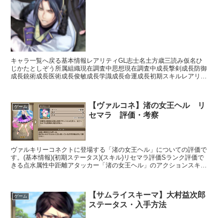
キャラ一覧へ戻る基本情報レアリティGL志士名土方歳三読み仮名ひ
じかたとしぞう所属組織現在調査中思想現在調査中成長撃剣成長防御
成長銃術成長医術成長俊敏成長学識成長命運成長初期スキルレアリテ
ィスキル名スキル効果R不撓不屈【常時】刀装備時攻撃力+...
【ヴァルコネ】渚の女王ヘル リ
ゲーム
セマラ 評価・考察
ヴァルキリーコネクトに登場する「渚の女王ヘル」についての評価で
す。(基本情報)(初期ステータス)(スキル)リセマラ評価Sランク評価で
きる点水属性中距離アタッカー「渚の女王ヘル」のアクションスキル
「シーソルトブレイズ」は水属性の魔法攻撃です。...
【サムライスキーマ】大村益次郎
ゲーム
ステータス・入手方法