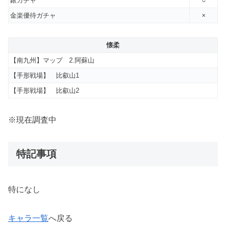
銀ガチャ
○
金楽優待ガチャ
×
懐柔
【南九州】マップ 2.阿蘇山
【手形戦場】 比叡山1
【手形戦場】 比叡山2
※現在調査中
特記事項
特になし
キャラ一覧
へ戻る