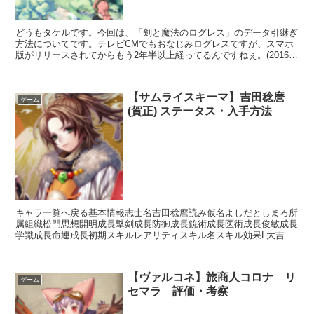
どうもタケルです。今回は、「剣と魔法のログレス」のデータ引継ぎ
方法についてです。テレビCMでもおなじみログレスですが、スマホ
版がリリースされてからもう2年半以上経ってるんですねぇ。(2016年
9月執筆時点)これだけ長い間愛され続けているゲー...
【サムライスキーマ】吉田稔麿
ゲーム
(賀正) ステータス・入手方法
キャラ一覧へ戻る基本情報志士名吉田稔麿読み仮名よしだとしまろ所
属組織松門思想開明成長撃剣成長防御成長銃術成長医術成長俊敏成長
学識成長命運成長初期スキルレアリティスキル名スキル効果L大吉の
おみくじ【常時】総獲得銭貨+5%L峰打ち【攻撃】敵1人...
【ヴァルコネ】旅商人コロナ リ
ゲーム
セマラ 評価・考察