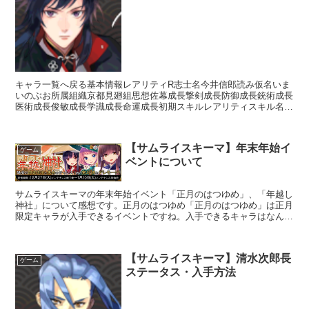
キャラ一覧へ戻る基本情報レアリティR志士名今井信郎読み仮名いま
いのぶお所属組織京都見廻組思想佐幕成長撃剣成長防御成長銃術成長
医術成長俊敏成長学識成長命運成長初期スキルレアリティスキル名ス
キル効果UC真影流【常時】相手の思想が「佐幕」の場合攻...
【サムライスキーマ】年末年始イ
ゲーム
ベントについて
サムライスキーマの年末年始イベント「正月のはつゆめ」、「年越し
神社」について感想です。正月のはつゆめ「正月のはつゆめ」は正月
限定キャラが入手できるイベントですね。入手できるキャラはなんと
GLのみ！！専用の「新春優待券」25枚で1回ガチャが引...
【サムライスキーマ】清水次郎長
ゲーム
ステータス・入手方法