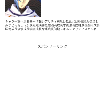
キャラ一覧へ戻る基本情報レアリティR志士名清水次郎長読み仮名し
みずじろちょう所属組織侠客思想混沌成長撃剣成長防御成長銃術成長
医術成長俊敏成長学識成長命運成長初期スキルレアリティスキル名ス
キル効果UC真っ向勝負【攻撃スキル】通常威力で攻撃稀に...
スポンサーリンク