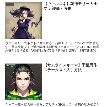
【ヴァルコネ】苑神モリー リセ
ゲーム
マラ 評価・考察
ヴァルキリーコネクトに登場する「苑神モリー」についての評価で
す。基本情報タイプ近距離種族神性別♀初期ステータスHP1632物理
攻撃211魔法攻撃122物理防御177魔法防御141素早さ163回避150命中
145スキルアクションスキルフルスイ...
【サムライスキーマ】千葉周作
ゲーム
ステータス・入手方法
キャラ一覧へ戻る基本情報レアリティSR志士名千葉周作読み仮名ち