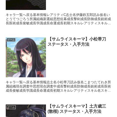
キャラ一覧へ戻る基本情報レアリティC志士名伊藤鉄五郎読み仮名い
とうてつごろう所属組織新選組思想佐幕成長撃剣成長防御成長銃術成
長医術成長俊敏成長学識成長命運成長初期スキルレアリティスキル名
スキル効果C散薬調合・甲【回復スキル】自身の体力を少し...
【サムライスキーマ】小松帯刀
ゲーム
ステータス・入手方法
キャラ一覧へ戻る基本情報志士名小松帯刀読み仮名こまつたてわき所
属組織現在調査中思想現在調査中成長撃剣成長防御成長銃術成長医術
成長俊敏成長学識成長命運成長初期スキルレアリティスキル名スキル
効果R秀才【常時】自身の獲得経験値+10%UC高島流砲...
【サムライスキーマ】土方歳三
ゲーム
(散桜) ステータス・入手方法