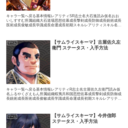
キャラ一覧へ戻る基本情報レアリティSR志士名大石進読み仮名おお
いしすすむ所属組織大石道場思想佐幕成長撃剣成長防御成長銃術成長
医術成長俊敏成長学識成長命運成長初期スキルレアリティスキル名ス
キル効果UC大石神影流【常時】相手の思想が「中立」の場...
【サムライスキーマ】古屋佐久左
ゲーム
衛門 ステータス・入手方法
キャラ一覧へ戻る基本情報レアリティR志士名古屋佐久左衛門読み仮
名ふるやくざえもん所属組織蝦夷共和国思想佐幕成長撃剣成長防御成
長銃術成長医術成長俊敏成長学識成長命運成長初期スキルレアリティ
スキル名スキル効果UC異端【補助スキル】スキルの再使用...
【サムライスキーマ】今井信郎
ゲーム
ステータス・入手方法