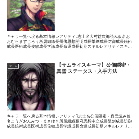
キャラ一覧へ戻る基本情報レアリティL志士名大村益次郎読み仮名お
おむらますじろう所属組織長州藩思想開明成長撃剣成長防御成長銃術
成長医術成長俊敏成長学識成長命運成長初期スキルレアリティスキル
名スキル効果SR天然理心流【常時】相手の思想が「尊王」...
【サムライスキーマ】公儀隠密・
ゲーム
真雪 ステータス・入手方法
キャラ一覧へ戻る基本情報レアリティR志士名公儀隠密・真雪読み仮
名こうぎおんみつ・まさゆき所属組織幕府思想中立成長撃剣成長防御
成長銃術成長医術成長俊敏成長学識成長命運成長初期スキルレアリテ
ィスキル名スキル効果C関口流柔術【常時】相手の思想が「...