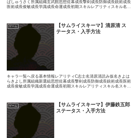
ばしゅうさく所属組織玄武館思想佐幕成長撃剣成長防御成長銃術成長
医術成長俊敏成長学識成長命運成長初期スキルレアリティスキル名ス
キル効果UC自顕流【常時】相手の思想が「開明」の場合攻...
【サムライスキーマ】清原清 ス
ゲーム
テータス・入手方法
キャラ一覧へ戻る基本情報レアリティC志士名清原清読み仮名きよは
らきよし所属組織新選組思想佐幕成長撃剣成長防御成長銃術成長医術
成長俊敏成長学識成長命運成長初期スキルレアリティスキル名スキル
効果R影縫いの術・失医【補助スキル】次のターン終了まで...
【サムライスキーマ】伊藤鉄五郎
ゲーム
ステータス・入手方法