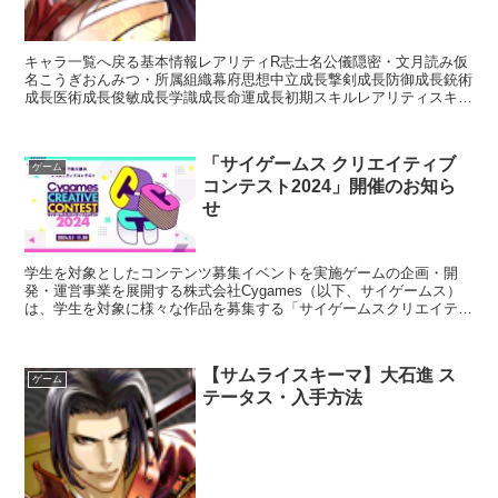
キャラ一覧へ戻る基本情報レアリティR志士名公儀隠密・文月読み仮
名こうぎおんみつ・所属組織幕府思想中立成長撃剣成長防御成長銃術
成長医術成長俊敏成長学識成長命運成長初期スキルレアリティスキル
名スキル効果入手方法ガチャ金ガチャ○銀ガチャ○金楽優待...
「サイゲームス クリエイティブ
ゲーム
コンテスト2024」開催のお知ら
せ
学生を対象としたコンテンツ募集イベントを実施ゲームの企画・開
発・運営事業を展開する株式会社Cygames（以下、サイゲームス）
は、学生を対象に様々な作品を募集する「サイゲームスクリエイティ
ブコンテスト2024」を開催します。開催概要「サイゲ...
【サムライスキーマ】大石進 ス
ゲーム
テータス・入手方法