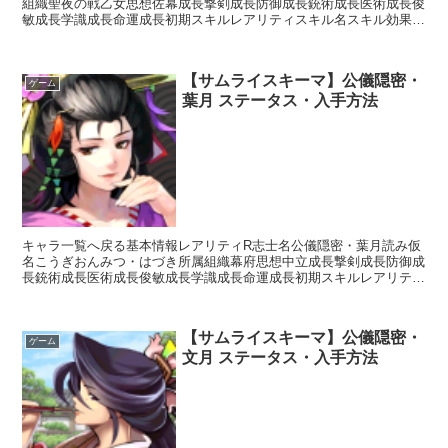
組織聖夜の戦乙女思想佐幕成長撃剣成長防御成長銃術成長医術成長俊
敏成長学識成長命運成長初期スキルレアリティスキル名スキル効果L
高島流・先制射撃【先制】銃装備時敵1人に先制攻撃(発動...
【サムライスキーマ】公儀隠密・
ゲーム
葉月 ステータス・入手方法
キャラ一覧へ戻る基本情報レアリティR志士名公儀隠密・葉月読み仮
名こうぎおんみつ・はづき所属組織幕府思想中立成長撃剣成長防御成
長銃術成長医術成長俊敏成長学識成長命運成長初期スキルレアリティ
スキル名スキル効果C直真影流【常時】相手の思想が「秩序...
【サムライスキーマ】公儀隠密・
ゲーム
文月 ステータス・入手方法