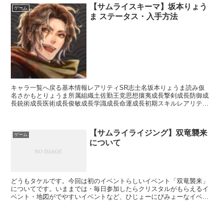
【サムライスキーマ】坂本りょう
ゲーム
ま ステータス・入手方法
キャラ一覧へ戻る基本情報レアリティSR志士名坂本りょうま読み仮
名さかもとりょうま所属組織土佐勤王党思想攘夷成長撃剣成長防御成
長銃術成長医術成長俊敏成長学識成長命運成長初期スキルレアリティ
スキル名スキル効果C一刀流剣術【攻撃スキル】刀装備時攻...
【サムライライジング】双竜襲来
ゲーム
について
どうもタケルです。今回は初のイベントらしいイベント「双竜襲来」
についてです。いままでは・毎日参加したらクリスタルがもらえるイ
ベント・地図がでやすいイベントなど、ひじょーにびみょーなイベン
トばっかりやっていたサムライですが今回は違います！専用...