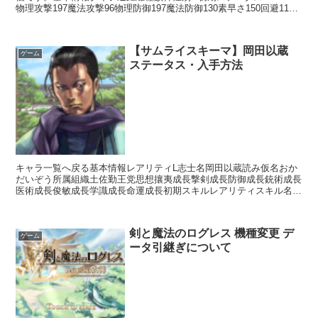
物理攻撃197魔法攻撃96物理防御197魔法防御130素早さ150回避113
命中122スキルアクションスキルアル...
【サムライスキーマ】岡田以蔵
ゲーム
ステータス・入手方法
キャラ一覧へ戻る基本情報レアリティL志士名岡田以蔵読み仮名おか
だいぞう所属組織土佐勤王党思想攘夷成長撃剣成長防御成長銃術成長
医術成長俊敏成長学識成長命運成長初期スキルレアリティスキル名ス
キル効果SR小野派一刀流【常時】相手の思想が「中立」の...
剣と魔法のログレス 機種変更 デ
ゲーム
ータ引継ぎについて