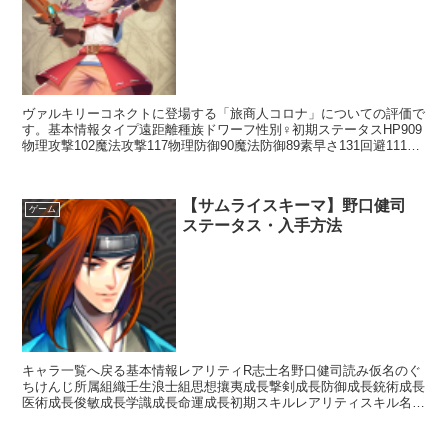
ヴァルキリーコネクトに登場する「旅商人コロナ」についての評価で
す。基本情報タイプ遠距離種族ドワーフ性別♀初期ステータスHP909
物理攻撃102魔法攻撃117物理防御90魔法防御89素早さ131回避111命
中138スキルアクションスキルスウィ...
【サムライスキーマ】野口健司
ゲーム
ステータス・入手方法
キャラ一覧へ戻る基本情報レアリティR志士名野口健司読み仮名のぐ
ちけんじ所属組織壬生浪士組思想攘夷成長撃剣成長防御成長銃術成長
医術成長俊敏成長学識成長命運成長初期スキルレアリティスキル名ス
キル効果UC神道無念流【常時】相手の思想が「攘夷」の場...