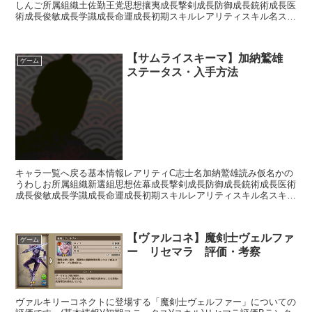
しんご所属組織土佐勤王党思想攘夷成長撃剣成長防御成長銃術成長医
術成長俊敏成長学識成長命運成長初期スキルレアリティスキル名スキ
ル効果UC早熟【常時】自身の獲得経験値+5%UC火事場...
【サムライスキーマ】加納鷲雄
ゲーム
ステータス・入手方法
キャラ一覧へ戻る基本情報レアリティC志士名加納鷲雄読み仮名かの
うわしお所属組織新選組思想佐幕成長撃剣成長防御成長銃術成長医術
成長俊敏成長学識成長命運成長初期スキルレアリティスキル名スキル
効果R影縫いの術・泥足【補助スキル】次のターン終了まで...
【ヴァルコネ】魔剣士ヴェルファ
ゲーム
ー リセマラ 評価・考察
ヴァルキリーコネクトに登場する「魔剣士ヴェルファー」についての