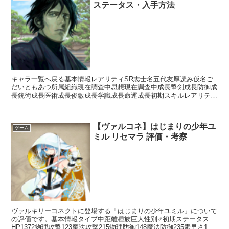
ステータス・入手方法
キャラ一覧へ戻る基本情報レアリティSR志士名五代友厚読み仮名ご
だいともあつ所属組織現在調査中思想現在調査中成長撃剣成長防御成
長銃術成長医術成長俊敏成長学識成長命運成長初期スキルレアリティ
スキル名スキル効果※現在調査中入手方法ガチャ白金ガチャ...
【ヴァルコネ】はじまりの少年ユ
ゲーム
ミル リセマラ 評価・考察
ヴァルキリーコネクトに登場する「はじまりの少年ユミル」について
の評価です。基本情報タイプ中距離種族巨人性別♂初期ステータス
HP1372物理攻撃123魔法攻撃215物理防御148魔法防御235素早さ176