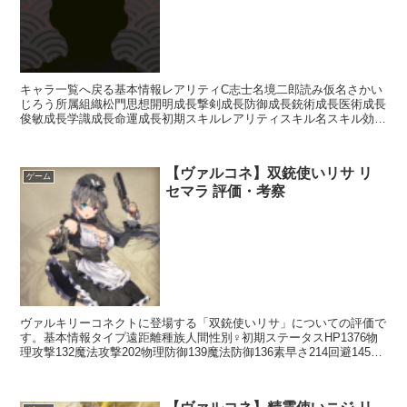
キャラ一覧へ戻る基本情報レアリティC志士名境二郎読み仮名さかい
じろう所属組織松門思想開明成長撃剣成長防御成長銃術成長医術成長
俊敏成長学識成長命運成長初期スキルレアリティスキル名スキル効果
R投針・毒【攻撃スキル】敵1人に攻撃たまに毒状態にする...
【ヴァルコネ】双銃使いリサ リ
ゲーム
セマラ 評価・考察
ヴァルキリーコネクトに登場する「双銃使いリサ」についての評価で
す。基本情報タイプ遠距離種族人間性別♀初期ステータスHP1376物
理攻撃132魔法攻撃202物理防御139魔法防御136素早さ214回避145命
中189スキルアクションスキルバレ...