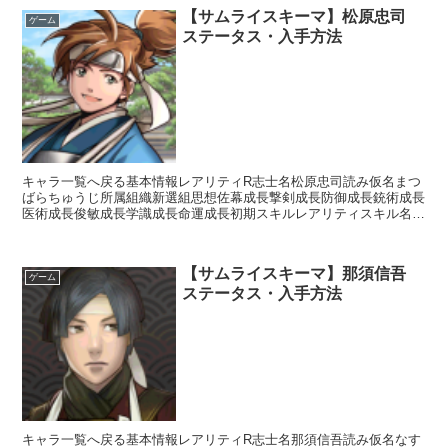
【サムライスキーマ】松原忠司
ゲーム
ステータス・入手方法
キャラ一覧へ戻る基本情報レアリティR志士名松原忠司読み仮名まつ
ばらちゅうじ所属組織新選組思想佐幕成長撃剣成長防御成長銃術成長
医術成長俊敏成長学識成長命運成長初期スキルレアリティスキル名ス
キル効果UC関口流柔術【常時】相手の思想が「秩序」の場...
【サムライスキーマ】那須信吾
ゲーム
ステータス・入手方法
キャラ一覧へ戻る基本情報レアリティR志士名那須信吾読み仮名なす