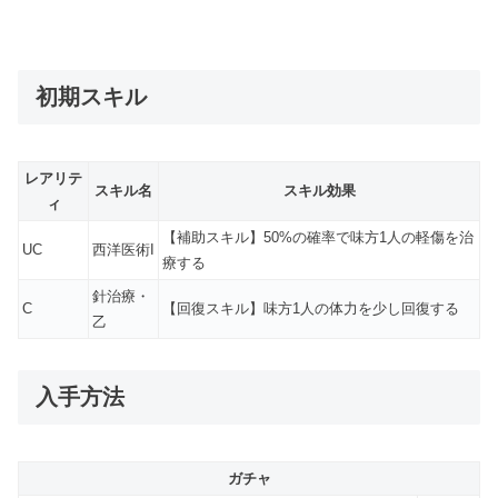
初期スキル
レアリテ
スキル名
スキル効果
ィ
【補助スキル】50%の確率で味方1人の軽傷を治
UC
西洋医術I
療する
針治療・
C
【回復スキル】味方1人の体力を少し回復する
乙
入手方法
ガチャ