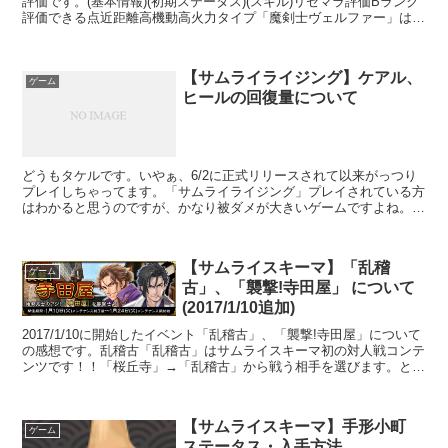
評価です。(基本情報)(初期ステータス)(スキル)リセマラ評価Bランク
評価できる点近距離高機動高火力タイプ「魔剣士ヴェルファー」は素
早さと攻撃力が高い為、近距離ながら総合的な攻撃...
【サムライライジング】ケアル、
ゲーム
ヒールの回復量について
どうもタケルです。いやぁ、6/2に正式リリースされて以来がっつり
プレイしちゃってます。「サムライライジング」プレイされている方
はわかると思うのですが、かなり被ダメが大きいゲームですよね。と
くに、ハードやエクストラになってくると雑魚キャラでも...
【サムライスキーマ】「乱稽
ゲーム
古」、「襲撃!寺田屋」 について
(2017/1/10追加)
2017/1/10に開始したイベント「乱稽古」、「襲撃!寺田屋」について
の感想です。乱稽古「乱稽古」はサムライスキーマ初の対人戦コンテ
ンツです！！「桜丘寺」→「乱稽古」から戦う相手を選びます。とは
いっても勝ち負けはランダムで決まります(笑)...
【サムライスキーマ】手形小町
ゲーム
ステータス・入手方法