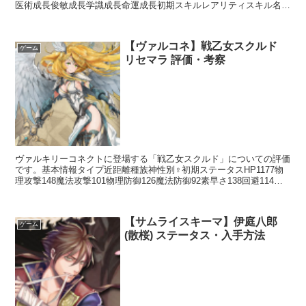
医術成長俊敏成長学識成長命運成長初期スキルレアリティスキル名ス
キル効果SR小野派一刀流【常時】相手の思想が「中立」の...
【ヴァルコネ】戦乙女スクルド
ゲーム
リセマラ 評価・考察
ヴァルキリーコネクトに登場する「戦乙女スクルド」についての評価
です。基本情報タイプ近距離種族神性別♀初期ステータスHP1177物
理攻撃148魔法攻撃101物理防御126魔法防御92素早さ138回避114命
中116スキルアクションスキルアヴニ...
【サムライスキーマ】伊庭八郎
ゲーム
(散桜) ステータス・入手方法