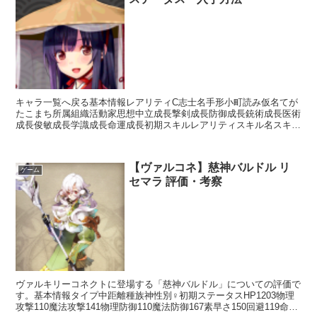
キャラ一覧へ戻る基本情報レアリティC志士名手形小町読み仮名てが
たこまち所属組織活動家思想中立成長撃剣成長防御成長銃術成長医術
成長俊敏成長学識成長命運成長初期スキルレアリティスキル名スキル
効果入手方法ガチャ金ガチャ×銀ガチャ×金楽優待ガチャ×...
【ヴァルコネ】慈神バルドル リ
ゲーム
セマラ 評価・考察
ヴァルキリーコネクトに登場する「慈神バルドル」についての評価で
す。基本情報タイプ中距離種族神性別♀初期ステータスHP1203物理
攻撃110魔法攻撃141物理防御110魔法防御167素早さ150回避119命中