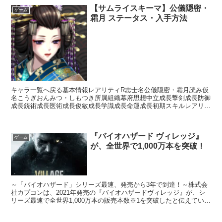
【サムライスキーマ】公儀隠密・
ゲーム
霜月 ステータス・入手方法
キャラ一覧へ戻る基本情報レアリティR志士名公儀隠密・霜月読み仮
名こうぎおんみつ・しもつき所属組織幕府思想中立成長撃剣成長防御
成長銃術成長医術成長俊敏成長学識成長命運成長初期スキルレアリテ
ィスキル名スキル効果C神明流【常時】相手の思想が「尊王...
『バイオハザード ヴィレッジ』
ゲーム
が、全世界で1,000万本を突破！
～「バイオハザード」シリーズ最速、発売から3年で到達！～株式会
社カプコンは、2021年発売の『バイオハザードヴィレッジ』が、シ
リーズ最速で全世界1,000万本の販売本数※1を突破したと伝えていま
す。『バイオハザードヴィレッジ』は、バラエティ...