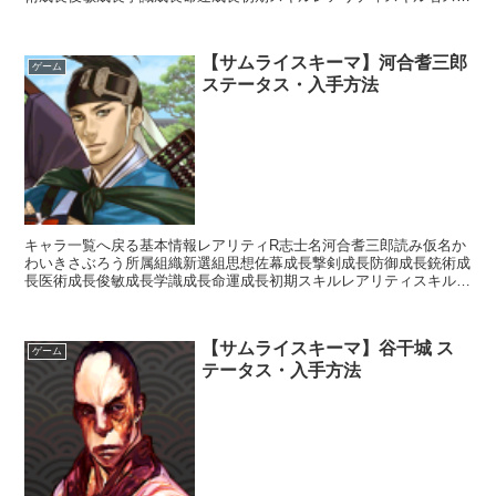
ル効果L副長の一撃【攻撃スキル】刀装備時攻撃力+20%...
【サムライスキーマ】河合耆三郎
ゲーム
ステータス・入手方法
キャラ一覧へ戻る基本情報レアリティR志士名河合耆三郎読み仮名か
わいきさぶろう所属組織新選組思想佐幕成長撃剣成長防御成長銃術成
長医術成長俊敏成長学識成長命運成長初期スキルレアリティスキル名
スキル効果R影縫いの術・溶防【補助スキル】次のターン終...
【サムライスキーマ】谷干城 ス
ゲーム
テータス・入手方法