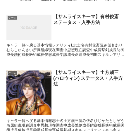
回避137命中156スキルアクションス...
【サムライスキーマ】有村俊斎
ゲーム
ステータス・入手方法
キャラ一覧へ戻る基本情報レアリティL志士名有村俊斎読み仮名あり
むらしゅんさい所属組織現在調査中思想現在調査中成長撃剣成長防御
成長銃術成長医術成長俊敏成長学識成長命運成長初期スキルレアリテ
ィスキル名スキル効果※現在調査中入手方法ガチャ白金ガチ...
【サムライスキーマ】土方歳三
ゲーム
(ハロウィン) ステータス・入手方
法
キャラ一覧へ戻る基本情報志士名土方歳三読み仮名ひじかたとしぞう
所属組織現在調査中思想現在調査中成長撃剣成長防御成長銃術成長医
術成長俊敏成長学識成長命運成長初期スキルレアリティスキル名スキ