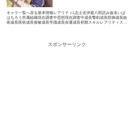
キャラ一覧へ戻る基本情報レアリティL志士名伊庭八郎読み仮名いば
はちろう所属組織現在調査中思想現在調査中成長撃剣成長防御成長銃
術成長医術成長俊敏成長学識成長命運成長初期スキルレアリティスキ
ル名スキル効果R心形刀流【常時】相手の思想が「覇権」の...
スポンサーリンク