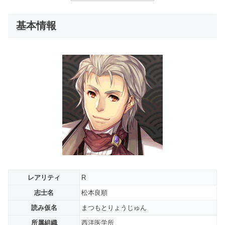
基本情報
レアリティ
R
志士名
松本良順
読み仮名
まつもとりょうじゅん
所属組織
西洋医学所