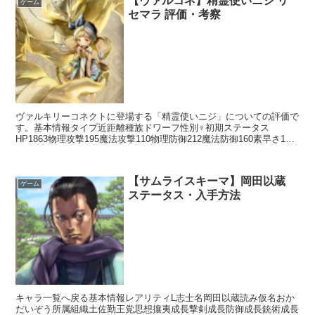
【ヴァルコネ】精霊使いニジ リ
ゲーム
セマラ 評価・考察
ヴァルキリーコネクトに登場する「精霊使いニジ」についての評価で
す。基本情報タイプ近距離種族ドワーフ性別♀初期ステータス
HP1863物理攻撃195魔法攻撃110物理防御212魔法防御160素早さ114
回避126命中80スキルアクションスキルサ...
【サムライスキーマ】岡田以蔵
ゲーム
ステータス・入手方法
キャラ一覧へ戻る基本情報レアリティL志士名岡田以蔵読み仮名おか
だいぞう所属組織土佐勤王党思想攘夷成長撃剣成長防御成長銃術成長