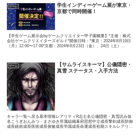
学生インディーゲーム展が東京・
ゲーム
京都で同時開催！
【学生ゲーム展示会byゲームクリエイター甲子園概要】*主催：株式
会社ゲームクリエイターズギルド*開催日時：*東京：2024年8月19日
（月）12:00〜17:00*京都：2024年8月23日（金）、24日（土）
13:00〜17:00*会場東...
【サムライスキーマ】公儀隠密・
ゲーム
真雪 ステータス・入手方法
キャラ一覧へ戻る基本情報レアリティR志士名公儀隠密・真雪読み仮
名こうぎおんみつ・まさゆき所属組織幕府思想中立成長撃剣成長防御
成長銃術成長医術成長俊敏成長学識成長命運成長初期スキルレアリテ
ィスキル名スキル効果C関口流柔術【常時】相手の思想が「...