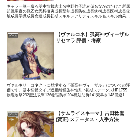
キャラ一覧へ戻る基本情報志士名中野竹子読み仮名なかのたけこ所属
組織聖夜の戦乙女思想攘夷成長撃剣成長防御成長銃術成長医術成長俊
敏成長学識成長命運成長初期スキルレアリティスキル名スキル効果
SR烈風槍【攻撃】槍装備時攻撃回数+2で敵全体を攻撃R手...
【ヴァルコネ】孤高神ヴィーザル
ゲーム
リセマラ 評価・考察
ヴァルキリーコネクトに登場する「孤高神ヴィーザル」についての評
価です。基本情報タイプ近距離種族神性別♂初期ステータスHP1755
物理攻撃232魔法攻撃136物理防御204魔法防御141素早さ148回避123
命中135スキルアクションスキルフ...
【サムライスキーマ】吉田稔麿
ゲーム
(賀正) ステータス・入手方法