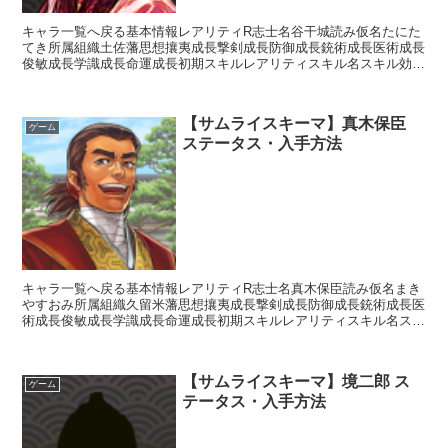
キャラ一覧へ戻る基本情報レアリティR志士名谷干城読み仮名たにた
てき所属組織土佐藩思想攘夷成長撃剣成長防御成長銃術成長医術成長
俊敏成長学識成長命運成長初期スキルレアリティスキル名スキル効果
UC大石神影流【常時】相手の思想が「中立」の場合攻撃力...
【サムライスキーマ】真木保臣
ゲーム
ステータス・入手方法
キャラ一覧へ戻る基本情報レアリティR志士名真木保臣読み仮名まき
やすおみ所属組織久留米藩思想攘夷成長撃剣成長防御成長銃術成長医
術成長俊敏成長学識成長命運成長初期スキルレアリティスキル名スキ
ル効果UC早熟【常時】自身の獲得経験値+5%C散薬調合...
【サムライスキーマ】境二郎 ス
ゲーム
テータス・入手方法