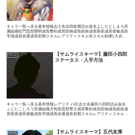
キャラ一覧へ戻る基本情報志士名吉田稔麿読み仮名よしだとしまろ所
属組織松門思想開明成長撃剣成長防御成長銃術成長医術成長俊敏成長
学識成長命運成長初期スキルレアリティスキル名スキル効果L大吉の
おみくじ【常時】総獲得銭貨+5%L峰打ち【攻撃】敵1人...
【サムライスキーマ】藤田小四郎
ゲーム
ステータス・入手方法
キャラ一覧へ戻る基本情報レアリティUC志士名藤田小四郎読み仮名
ふじたこしろう所属組織天狗党思想尊王成長撃剣成長防御成長銃術成
長医術成長俊敏成長学識成長命運成長初期スキルレアリティスキル名
スキル効果R影縫いの術・溶防【補助スキル】次のターン終...
【サムライスキーマ】五代友厚
ゲーム