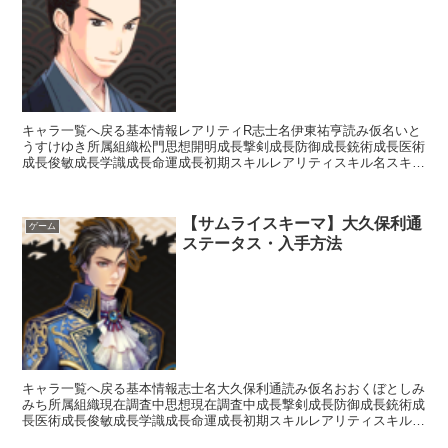
キャラ一覧へ戻る基本情報レアリティR志士名伊東祐亨読み仮名いと
うすけゆき所属組織松門思想開明成長撃剣成長防御成長銃術成長医術
成長俊敏成長学識成長命運成長初期スキルレアリティスキル名スキル
効果UC早熟【常時】自身の獲得経験値+5%UC西洋流砲...
【サムライスキーマ】大久保利通
ゲーム
ステータス・入手方法
キャラ一覧へ戻る基本情報志士名大久保利通読み仮名おおくぼとしみ
みち所属組織現在調査中思想現在調査中成長撃剣成長防御成長銃術成
長医術成長俊敏成長学識成長命運成長初期スキルレアリティスキル名
スキル効果R薩摩隼人先制攻撃(成功確率20%)R集中【...