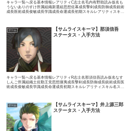
キャラ一覧へ戻る基本情報レアリティC志士名毛内有野助読み仮名も
うないありのすけ所属組織新選組思想佐幕成長撃剣成長防御成長銃術
成長医術成長俊敏成長学識成長命運成長初期スキルレアリティスキル
名スキル効果R影縫いの術・破剣【補助スキル】次のターン...
【サムライスキーマ】那須信吾
ゲーム
ステータス・入手方法
キャラ一覧へ戻る基本情報レアリティR志士名那須信吾読み仮名なす
しんご所属組織土佐勤王党思想攘夷成長撃剣成長防御成長銃術成長医
術成長俊敏成長学識成長命運成長初期スキルレアリティスキル名スキ
ル効果UC早熟【常時】自身の獲得経験値+5%UC火事場...
【サムライスキーマ】井上源三郎
ゲーム
ステータス・入手方法