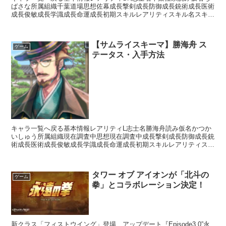
ばさな所属組織千葉道場思想佐幕成長撃剣成長防御成長銃術成長医術
成長俊敏成長学識成長命運成長初期スキルレアリティスキル名スキル
効果UC真影流【常時】相手の思想が「佐幕」の場合攻撃力...
【サムライスキーマ】勝海舟 ス
ゲーム
テータス・入手方法
キャラ一覧へ戻る基本情報レアリティL志士名勝海舟読み仮名かつか
いしゅう所属組織現在調査中思想現在調査中成長撃剣成長防御成長銃
術成長医術成長俊敏成長学識成長命運成長初期スキルレアリティスキ
ル名スキル効果※現在調査中入手方法ガチャ白金ガチャ○金...
タワー オブ アイオンが「北斗の
ゲーム
拳」とコラボレーション決定！
新クラス「フィストウイング」登場、アップデート『Episode3.0”永