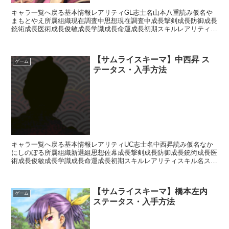
キャラ一覧へ戻る基本情報レアリティGL志士名山本八重読み仮名や
まもとやえ所属組織現在調査中思想現在調査中成長撃剣成長防御成長
銃術成長医術成長俊敏成長学識成長命運成長初期スキルレアリティス
キル名スキル効果SR天才【常時】自身の獲得経験値+20...
【サムライスキーマ】中西昇 ス
ゲーム
テータス・入手方法
キャラ一覧へ戻る基本情報レアリティUC志士名中西昇読み仮名なか
にしのぼる所属組織新選組思想佐幕成長撃剣成長防御成長銃術成長医
術成長俊敏成長学識成長命運成長初期スキルレアリティスキル名スキ
ル効果R影縫いの術・溶防【補助スキル】次のターン終了ま...
【サムライスキーマ】橋本左内
ゲーム
ステータス・入手方法