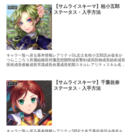
【サムライスキーマ】桂小五郎
ゲーム
ステータス・入手方法
キャラ一覧へ戻る基本情報レアリティGL志士名桂小五郎読み仮名か
つらこごろう所属組織長州藩思想開明成長撃剣成長防御成長銃術成長
医術成長俊敏成長学識成長命運成長初期スキルレアリティスキル名ス
キル効果L神明流【常時】相手の思想が「尊王」の場合攻撃...
【サムライスキーマ】千葉佐奈
ゲーム
ステータス・入手方法
キャラ一覧へ戻る基本情報レアリティSR志士名千葉佐奈読み仮名ち