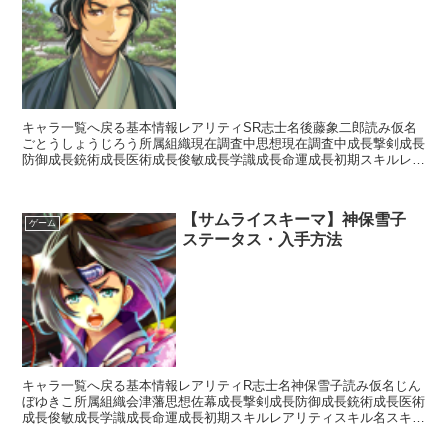
キャラ一覧へ戻る基本情報レアリティSR志士名後藤象二郎読み仮名
ごとうしょうじろう所属組織現在調査中思想現在調査中成長撃剣成長
防御成長銃術成長医術成長俊敏成長学識成長命運成長初期スキルレア
リティスキル名スキル効果※現在調査中入手方法ガチャ白金...
【サムライスキーマ】神保雪子
ゲーム
ステータス・入手方法
キャラ一覧へ戻る基本情報レアリティR志士名神保雪子読み仮名じん
ぼゆきこ所属組織会津藩思想佐幕成長撃剣成長防御成長銃術成長医術
成長俊敏成長学識成長命運成長初期スキルレアリティスキル名スキル
効果R影縫いの術・消運【補助スキル】次のターン終了まで...