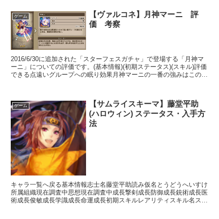
【ヴァルコネ】月神マーニ 評
ゲーム
価 考察
2016/6/30に追加された「スターフェスガチャ」で登場する「月神マ
ーニ」についての評価です。(基本情報)(初期ステータス)(スキル)評価
できる点遠いグループへの眠り効果月神マーニの一番の強みはこの
「遠いグループへの眠り効果」をもったアク...
【サムライスキーマ】藤堂平助
ゲーム
(ハロウィン) ステータス・入手方
法
キャラ一覧へ戻る基本情報志士名藤堂平助読み仮名とうどうへいすけ
所属組織現在調査中思想現在調査中成長撃剣成長防御成長銃術成長医
術成長俊敏成長学識成長命運成長初期スキルレアリティスキル名スキ
ル効果L魁先生刀装備時先制攻撃(発動率50%)L天然理...