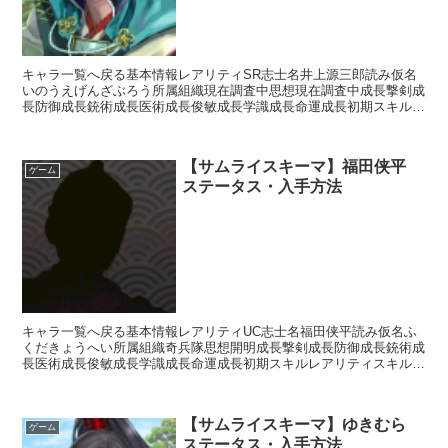
キャラ一覧へ戻る基本情報レアリティSR志士名井上源三郎読み仮名
いのうえげんざぶろう所属組織現在調査中思想現在調査中成長撃剣成
長防御成長銃術成長医術成長俊敏成長学識成長命運成長初期スキルレ
アリティスキル名スキル効果※現在調査中入手方法ガチャ白...
【サムライスキーマ】福田侠平
ゲーム
ステータス・入手方法
キャラ一覧へ戻る基本情報レアリティUC志士名福田侠平読み仮名ふ
くだきょうへい所属組織奇兵隊思想開明成長撃剣成長防御成長銃術成
長医術成長俊敏成長学識成長命運成長初期スキルレアリティスキル名
スキル効果R影縫いの術・溶防【補助スキル】次のターン終...
【サムライスキーマ】ゆきむら
ゲーム
ステータス・入手方法