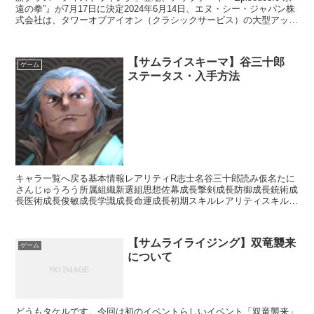
遠の拳”』が7月17日に決定2024年6月14日、エヌ・シー・ジャパン株
式会社は、タワーオブアイオン（クラシックサービス）の大型アップ
デート『Episode3.0”永遠...
【サムライスキーマ】谷三十郎
ゲーム
ステータス・入手方法
キャラ一覧へ戻る基本情報レアリティR志士名谷三十郎読み仮名たに
さんじゅうろう所属組織新選組思想佐幕成長撃剣成長防御成長銃術成
長医術成長俊敏成長学識成長命運成長初期スキルレアリティスキル名
スキル効果UC神明流【常時】相手の思想が「尊王」の場合...
【サムライライジング】双竜襲来
ゲーム
について
どうもタケルです。今回は初のイベントらしいイベント「双竜襲来」