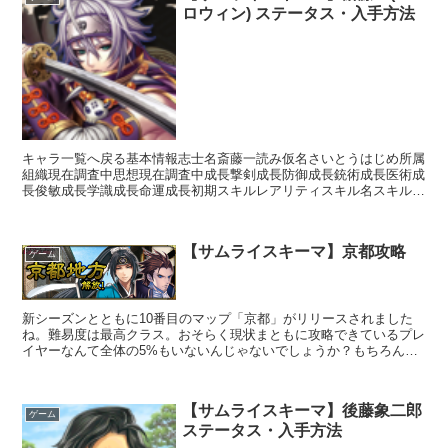
ロウィン) ステータス・入手方法
キャラ一覧へ戻る基本情報志士名斎藤一読み仮名さいとうはじめ所属
組織現在調査中思想現在調査中成長撃剣成長防御成長銃術成長医術成
長俊敏成長学識成長命運成長初期スキルレアリティスキル名スキル効
果L刹那の剣【攻撃スキル】刀装備時攻撃回数+4命中+2...
【サムライスキーマ】京都攻略
ゲーム
新シーズンとともに10番目のマップ「京都」がリリースされました
ね。難易度は最高クラス。おそらく現状まともに攻略できているプレ
イヤーなんて全体の5%もいないんじゃないでしょうか？もちろん私
も全然攻略できていません(笑)うちのメインパーティは、...
【サムライスキーマ】後藤象二郎
ゲーム
ステータス・入手方法