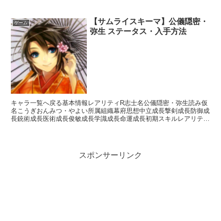
【サムライスキーマ】公儀隠密・
ゲーム
弥生 ステータス・入手方法
キャラ一覧へ戻る基本情報レアリティR志士名公儀隠密・弥生読み仮
名こうぎおんみつ・やよい所属組織幕府思想中立成長撃剣成長防御成
長銃術成長医術成長俊敏成長学識成長命運成長初期スキルレアリティ
スキル名スキル効果C天然理心流【常時】相手の思想が「尊...
スポンサーリンク