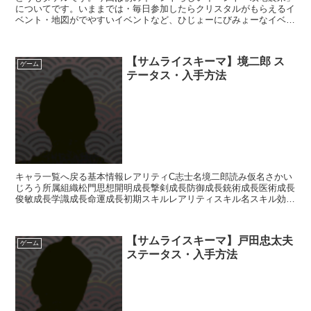
についてです。いままでは・毎日参加したらクリスタルがもらえるイ
ベント・地図がでやすいイベントなど、ひじょーにびみょーなイベン
トばっかりやっていたサムライですが今回は違います！専用...
【サムライスキーマ】境二郎 ス
ゲーム
テータス・入手方法
キャラ一覧へ戻る基本情報レアリティC志士名境二郎読み仮名さかい
じろう所属組織松門思想開明成長撃剣成長防御成長銃術成長医術成長
俊敏成長学識成長命運成長初期スキルレアリティスキル名スキル効果
R投針・毒【攻撃スキル】敵1人に攻撃たまに毒状態にする...
【サムライスキーマ】戸田忠太夫
ゲーム
ステータス・入手方法