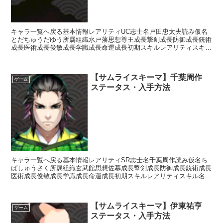
キャラ一覧へ戻る基本情報レアリティUC志士名戸田忠太夫読み仮名
とだちゅうだゆう所属組織水戸藩思想尊王成長撃剣成長防御成長銃術
成長医術成長俊敏成長学識成長命運成長初期スキルレアリティスキル
名スキル効果R影縫いの術・破剣【補助スキル】次のターン...
【サムライスキーマ】千葉周作
ゲーム
ステータス・入手方法
キャラ一覧へ戻る基本情報レアリティSR志士名千葉周作読み仮名ち
ばしゅうさく所属組織玄武館思想佐幕成長撃剣成長防御成長銃術成長
医術成長俊敏成長学識成長命運成長初期スキルレアリティスキル名ス
キル効果UC自顕流【常時】相手の思想が「開明」の場合攻...
【サムライスキーマ】伊東祐亨
ゲーム
ステータス・入手方法