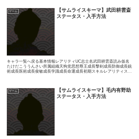
【サムライスキーマ】武田耕雲斎
ゲーム
ステータス・入手方法
キャラ一覧へ戻る基本情報レアリティUC志士名武田耕雲斎読み仮名
たけだこううんさい所属組織天狗党思想尊王成長撃剣成長防御成長銃
術成長医術成長俊敏成長学識成長命運成長初期スキルレアリティスキ
ル名スキル効果R影縫いの術・破剣【補助スキル】次のター...
【サムライスキーマ】毛内有野助
ゲーム
ステータス・入手方法