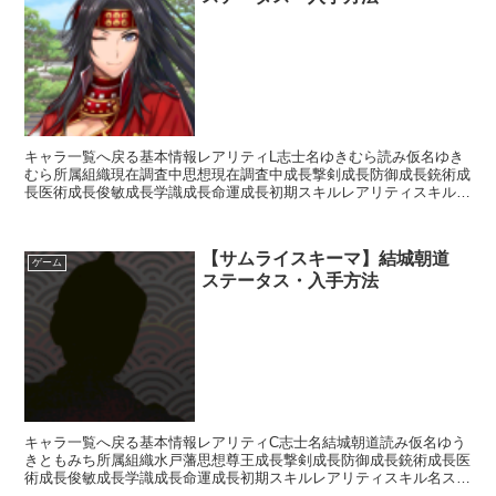
キャラ一覧へ戻る基本情報レアリティL志士名ゆきむら読み仮名ゆき
むら所属組織現在調査中思想現在調査中成長撃剣成長防御成長銃術成
長医術成長俊敏成長学識成長命運成長初期スキルレアリティスキル名
スキル効果UC三途送り【攻撃スキル】刀装備時攻撃力+1...
【サムライスキーマ】結城朝道
ゲーム
ステータス・入手方法
キャラ一覧へ戻る基本情報レアリティC志士名結城朝道読み仮名ゆう
きともみち所属組織水戸藩思想尊王成長撃剣成長防御成長銃術成長医
術成長俊敏成長学識成長命運成長初期スキルレアリティスキル名スキ
ル効果R影縫いの術・失医【補助スキル】次のターン終了ま...