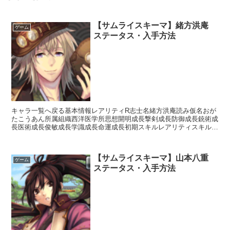
【サムライスキーマ】緒方洪庵
ゲーム
ステータス・入手方法
キャラ一覧へ戻る基本情報レアリティR志士名緒方洪庵読み仮名おが
たこうあん所属組織西洋医学所思想開明成長撃剣成長防御成長銃術成
長医術成長俊敏成長学識成長命運成長初期スキルレアリティスキル名
スキル効果UC西洋医術I【補助スキル】50%の確率で味...
【サムライスキーマ】山本八重
ゲーム
ステータス・入手方法