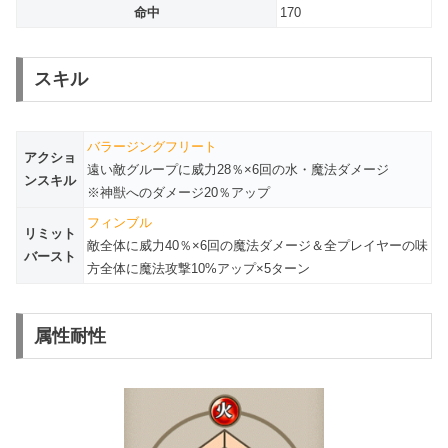
命中
170
スキル
バラージングフリート
アクショ
遠い敵グループに威力28％×6回の水・魔法ダメージ
ンスキル
※神獣へのダメージ20％アップ
フィンブル
リミット
敵全体に威力40％×6回の魔法ダメージ＆全プレイヤーの味
バースト
方全体に魔法攻撃10%アップ×5ターン
属性耐性