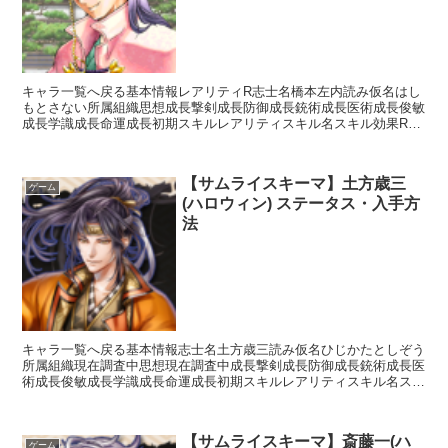
キャラ一覧へ戻る基本情報レアリティR志士名橋本左内読み仮名はし
もとさない所属組織思想成長撃剣成長防御成長銃術成長医術成長俊敏
成長学識成長命運成長初期スキルレアリティスキル名スキル効果R烈
士【常時】単体攻撃を自分にひきつけやすくするUC万能薬...
【サムライスキーマ】土方歳三
ゲーム
(ハロウィン) ステータス・入手方
法
キャラ一覧へ戻る基本情報志士名土方歳三読み仮名ひじかたとしぞう
所属組織現在調査中思想現在調査中成長撃剣成長防御成長銃術成長医
術成長俊敏成長学識成長命運成長初期スキルレアリティスキル名スキ
ル効果L副長の一撃【攻撃スキル】刀装備時攻撃力+20%...
【サムライスキーマ】斎藤一(ハ
ゲーム